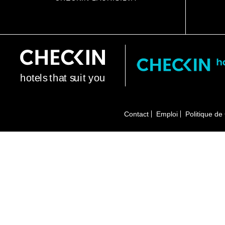
h
o
t
e
l
s
t
h
a
t
s
u
i
t
y
o
u
Contact
Emploi
Politique de 