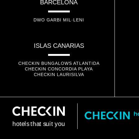
BARCELONA
DWO GARBI MIL·LENI
ISLAS CANARIAS
CHECKIN BUNGALOWS ATLANTIDA
CHECKIN CONCORDIA PLAYA
CHECKIN LAURISILVA
h
o
t
e
l
s
t
h
a
t
s
u
i
t
y
o
u