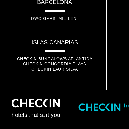
BARCELONA
DWO GARBI MIL·LENI
ISLAS CANARIAS
CHECKIN BUNGALOWS ATLANTIDA
CHECKIN CONCORDIA PLAYA
CHECKIN LAURISILVA
h
o
t
e
l
s
t
h
a
t
s
u
i
t
y
o
u